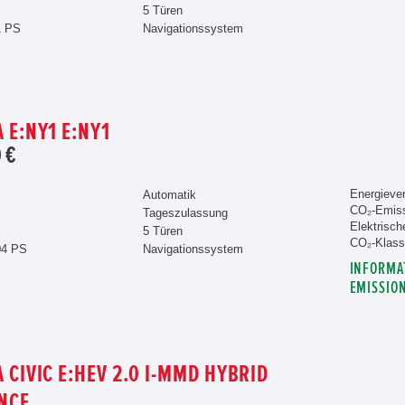
5 Türen
1 PS
Navigationssystem
 E:NY1 E:NY1
 €
Energieve
Automatik
CO₂-Emiss
Tageszulassung
Elektrisch
5 Türen
CO₂-Klass
04 PS
Navigationssystem
INFORMA
EMISSIO
 CIVIC E:HEV 2.0 I-MMD HYBRID
NCE