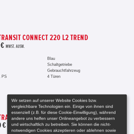
TRANSIT CONNECT 220 L2 TREND
 €
MWST. AUSW.
Blau
Schaltgetriebe
Gebrauchtfahrzeug
1 PS
4 Türen
Wir setzen auf unserer Website Cookies bzw.
vergleichbare Technologien ein. Einige von ihnen sind
essenziell (z.B. für diese Cookie-Einwilligung), während
TRANSIT CONNECT 220 L2 TREND
andere uns helfen unser Onlineangebot zu verbessern
 €
und wirtschaftlich zu betreiben. Sie können die nicht-
MWST. AUSW.
notwendigen Cookies akzeptieren oder ablehnen sowie