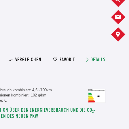
K
A
VERGLEICHEN
FAVORIT
DETAILS
brauch kombiniert: 4,5 l/100km
ionen kombiniert: 102 g/km
e: C
TION ÜBER DEN ENERGIEVERBRAUCH UND DIE CO₂-
NEN DES NEUEN PKW