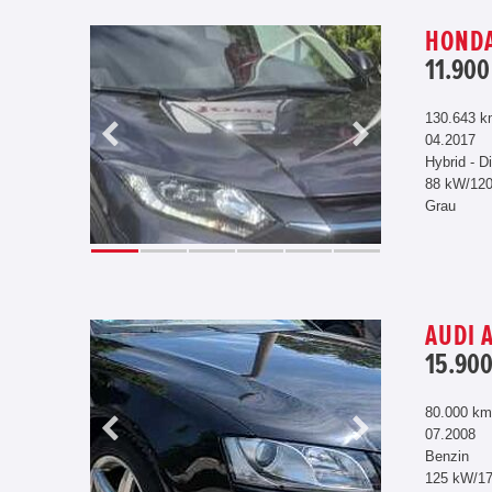
HONDA 
11.900
130.643 
04.2017
Hybrid - D
88 kW/12
Grau
AUDI A
15.900
80.000 km
07.2008
Benzin
125 kW/1