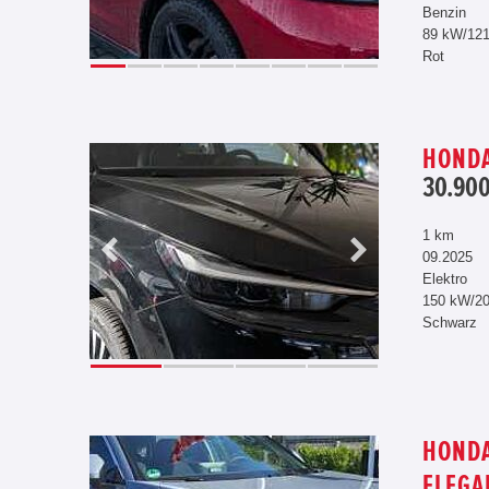
Benzin
89 kW/12
Rot
HONDA
30.900
1 km
09.2025
Elektro
150 kW/2
Schwarz
HONDA
ELEGA