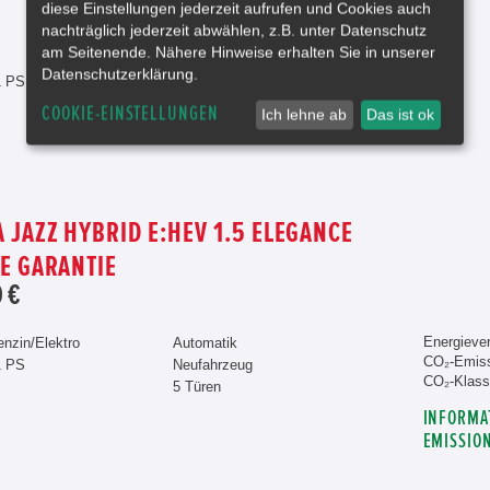
diese Einstellungen jederzeit aufrufen und Cookies auch
Blau
nachträglich jederzeit abwählen, z.B. unter Datenschutz
Schaltgetriebe
am Seitenende. Nähere Hinweise erhalten Sie in unserer
Gebrauchtfahrzeug
Datenschutzerklärung.
1 PS
4 Türen
COOKIE-EINSTELLUNGEN
Ich lehne ab
Das ist ok
 JAZZ HYBRID E:HEV 1.5 ELEGANCE
E GARANTIE
 €
Energiever
enzin/Elektro
Automatik
CO₂-Emiss
1 PS
Neufahrzeug
CO₂-Klass
5 Türen
INFORMA
EMISSIO