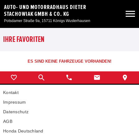
AUTO- UND MOTORRADHAUS DIETER
STACHOWIAK GMBH & CO. KG
Potsdamer Straße 9a, 15711 Königs Wusterhausen
Neuwagen
IHRE FAVORITEN
Gebrauchtwagen
ES SIND KEINE FAHRZEUGE VORHANDEN!
Angebote
Kontakt
Service & Zubehör
Impressum
Unser Autohaus
Datenschutz
AGB
Unsere Motorräder
Honda Deutschland