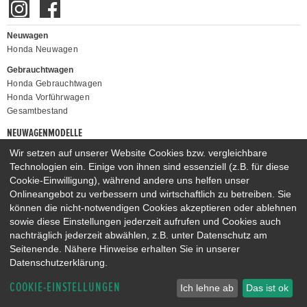
Neuwagen
Honda Neuwagen
Gebrauchtwagen
Honda Gebrauchtwagen
Honda Vorführwagen
Gesamtbestand
NEUWAGENMODELLE
HONDA JAZZ E:HEV
HONDA CIVIC E:HEV
Wir setzen auf unserer Website Cookies bzw. vergleichbare
Technologien ein. Einige von ihnen sind essenziell (z.B. für diese
HONDA PRELUDE E:HEV
HONDA HR-V E:HEV
Cookie-Einwilligung), während andere uns helfen unser
HONDA ZR-V E:HEV
HONDA CR-V E:HEV & E:PHEV
Onlineangebot zu verbessern und wirtschaftlich zu betreiben. Sie
können die nicht-notwendigen Cookies akzeptieren oder ablehnen
sowie diese Einstellungen jederzeit aufrufen und Cookies auch
nachträglich jederzeit abwählen, z.B. unter Datenschutz am
Seitenende. Nähere Hinweise erhalten Sie in unserer
Datenschutzerklärung.
COOKIE-EINSTELLUNGEN
Ich lehne ab
Das ist ok