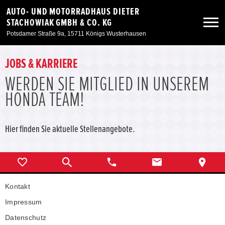
AUTO- UND MOTORRADHAUS DIETER
STACHOWIAK GMBH & CO. KG
Potsdamer Straße 9a, 15711 Königs Wusterhausen
Neuwagen
JOBS & KARRIERE
WERDEN SIE MITGLIED IN UNSEREM
Gebrauchtwagen
HONDA TEAM!
Angebote
Hier finden Sie aktuelle Stellenangebote.
Service & Zubehör
Unser Autohaus
Kontakt
Impressum
Unsere Motorräder
Datenschutz