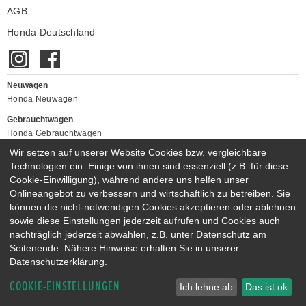
AGB
Honda Deutschland
Neuwagen
Honda Neuwagen
Gebrauchtwagen
Honda Gebrauchtwagen
Honda Vorführwagen
Wir setzen auf unserer Website Cookies bzw. vergleichbare
Gesamtbestand
Technologien ein. Einige von ihnen sind essenziell (z.B. für diese
Cookie-Einwilligung), während andere uns helfen unser
NEUWAGENMODELLE
Onlineangebot zu verbessern und wirtschaftlich zu betreiben. Sie
HONDA JAZZ E:HEV
HONDA CIVIC E:HEV
können die nicht-notwendigen Cookies akzeptieren oder ablehnen
HONDA PRELUDE E:HEV
HONDA HR-V E:HEV
sowie diese Einstellungen jederzeit aufrufen und Cookies auch
HONDA ZR-V E:HEV
HONDA CR-V E:HEV & E:PHEV
nachträglich jederzeit abwählen, z.B. unter Datenschutz am
Seitenende. Nähere Hinweise erhalten Sie in unserer
Datenschutzerklärung.
COOKIE-EINSTELLUNGEN
Ich lehne ab
Das ist ok