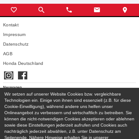
Kontakt
Impressum
Datenschutz
AGB
Honda Deutschland
Neuwagen
Wir setzen auf unserer Website Cookies bzw. vergleichbare
Honda Neuwagen
Technologien ein. Einige von ihnen sind essenziell (z.B. für diese
Gebrauchtwagen
Cookie-Einwilligung), während andere uns helfen unser
Honda Gebrauchtwagen
Onlineangebot zu verbessern und wirtschaftlich zu betreiben. Sie
Honda Vorführwagen
können die nicht-notwendigen Cookies akzeptieren oder ablehnen
Gesamtbestand
sowie diese Einstellungen jederzeit aufrufen und Cookies auch
nachträglich jederzeit abwählen, z.B. unter Datenschutz am
NEUWAGENMODELLE
Seitenende. Nähere Hinweise erhalten Sie in unserer