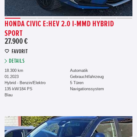
HONDA CIVIC E:HEV 2.0 I-MMD HYBRID
SPORT
27.900 €
FAVORIT
DETAILS
18.300 km
Automatik
01.2023
Gebrauchtfahrzeug
Hybrid - Benzin/Elektro
5 Türen
135 kW/184 PS
Navigationssystem
Blau