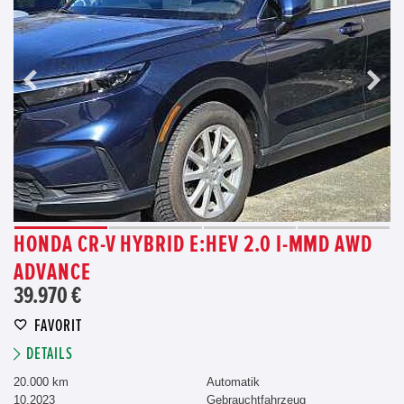
HONDA CR-V HYBRID E:HEV 2.0 I-MMD AWD
ADVANCE
39.970 €
FAVORIT
DETAILS
20.000 km
Automatik
10.2023
Gebrauchtfahrzeug