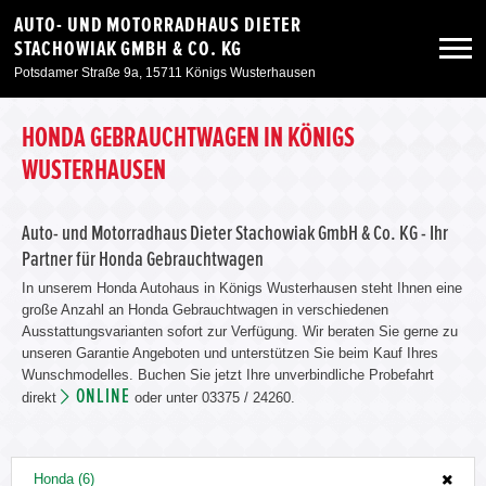
AUTO- UND MOTORRADHAUS DIETER
STACHOWIAK GMBH & CO. KG
Potsdamer Straße 9a, 15711 Königs Wusterhausen
Neuwagen
HONDA GEBRAUCHTWAGEN IN KÖNIGS
WUSTERHAUSEN
Gebrauchtwagen
Auto- und Motorradhaus Dieter Stachowiak GmbH & Co. KG - Ihr
Partner für Honda Gebrauchtwagen
Angebote
In unserem Honda Autohaus in Königs Wusterhausen steht Ihnen eine
große Anzahl an Honda Gebrauchtwagen in verschiedenen
Service & Zubehör
Ausstattungsvarianten sofort zur Verfügung. Wir beraten Sie gerne zu
unseren Garantie Angeboten und unterstützen Sie beim Kauf Ihres
Wunschmodelles. Buchen Sie jetzt Ihre unverbindliche Probefahrt
Unser Autohaus
ONLINE
direkt
oder unter 03375 / 24260.
Unsere Motorräder
Honda (6)