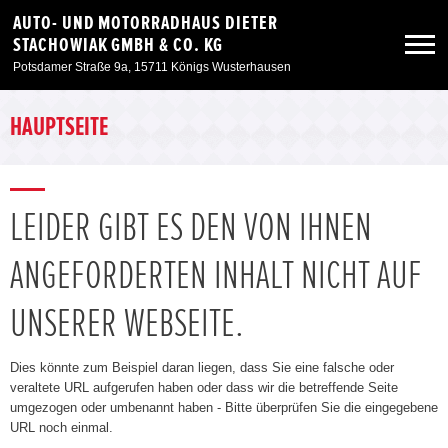
AUTO- UND MOTORRADHAUS DIETER
STACHOWIAK GMBH & CO. KG
Potsdamer Straße 9a, 15711 Königs Wusterhausen
Neuwagen
HAUPTSEITE
Gebrauchtwagen
LEIDER GIBT ES DEN VON IHNEN
Angebote
ANGEFORDERTEN INHALT NICHT AUF
Service & Zubehör
UNSERER WEBSEITE.
Unser Autohaus
Dies könnte zum Beispiel daran liegen, dass Sie eine falsche oder
veraltete URL aufgerufen haben oder dass wir die betreffende Seite
umgezogen oder umbenannt haben - Bitte überprüfen Sie die eingegebene
Unsere Motorräder
URL noch einmal.