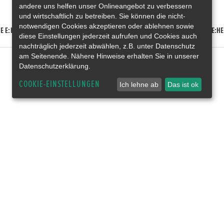
andere uns helfen unser Onlineangebot zu verbessern
und wirtschaftlich zu betreiben. Sie können die nicht-
notwendigen Cookies akzeptieren oder ablehnen sowie
E E:HEV
HONDA HR-V E:HEV
HONDA ZR-V E:HEV
HONDA CR-V E:HE
diese Einstellungen jederzeit aufrufen und Cookies auch
nachträglich jederzeit abwählen, z.B. unter Datenschutz
am Seitenende. Nähere Hinweise erhalten Sie in unserer
Datenschutzerklärung.
COOKIE-EINSTELLUNGEN
Ich lehne ab
Das ist ok