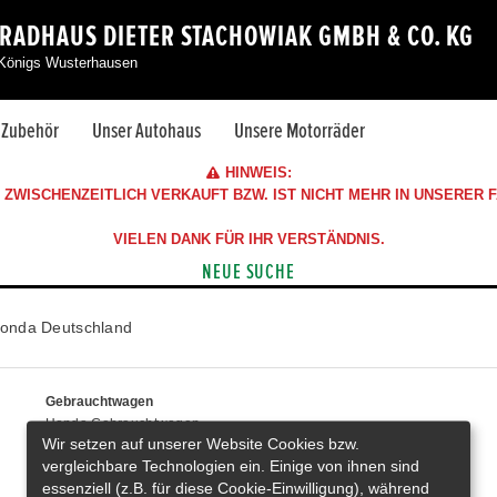
RADHAUS DIETER STACHOWIAK GMBH & CO. KG
 Königs Wusterhausen
& Zubehör
Unser Autohaus
Unsere Motorräder
HINWEIS:
ZWISCHENZEITLICH VERKAUFT BZW. IST NICHT MEHR IN UNSERER
VIELEN DANK FÜR IHR VERSTÄNDNIS.
NEUE SUCHE
onda Deutschland
Gebrauchtwagen
Honda Gebrauchtwagen
Wir setzen auf unserer Website Cookies bzw.
Honda Vorführwagen
vergleichbare Technologien ein. Einige von ihnen sind
Gesamtbestand
essenziell (z.B. für diese Cookie-Einwilligung), während