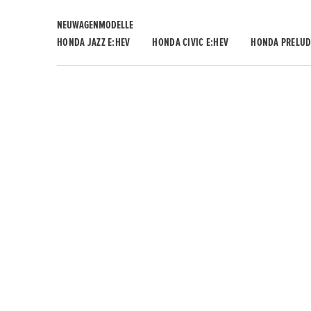
NEUWAGENMODELLE
HONDA JAZZ E:HEV
HONDA CIVIC E:HEV
HONDA PRELUD